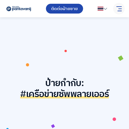
ติดต่อฝ่ายขาย
ป้ายกำกับ:
#เครือข่ายซัพพลายเออร์