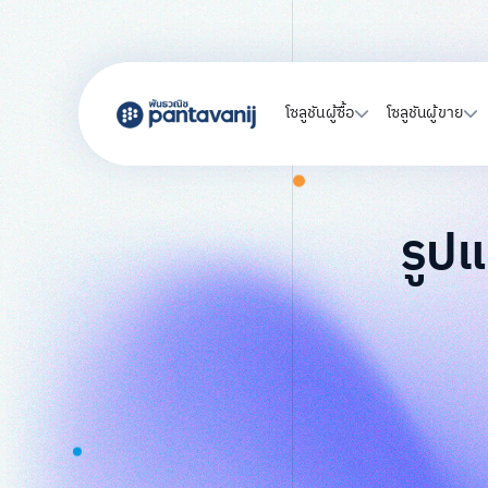
โซลูชันผู้ซื้อ
โซลูชันผู้ขาย
รูป