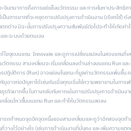
ี่จะจินตนาการถึงการแช่แข็งนวัตกรรม และการค้นหาประสิทธิภา
ห้เป็นการยากที่จะหยุดการปรับปรุงการดำเนินงาน (เรียกใช้) ดังน
กต่าง มิฉะนั้นการปรับปรุงความสัมพันธ์ต่อไปจะทำให้เกิดค่า
รและระบบด้วยตนเอง
แก้ไขจุดบนแกน Innovate และดูการเปลี่ยนแปลงในสองแกนที่เหล
่มนวัตกรรม สามเหลี่ยมจะเริ่มเคลื่อนลงด้านล่างบนแกน Run แ
บการปฏิบัติการ (Run) อาจแย่ลงในขณะที่มูลค่านวัตกรรมเพิ่มขึ้น 
คัญอาจก่อปัญหาได้เช่นกันเมื่อคุณเริ่มใช้ความพยายามในการพั
ต้นธุรกิจมากขึ้น ในทางกลับกันหากเน้นการปรับปรุงการดำเนินงานท
รเคลื่อนไหวขึ้นบนแกน Run และทำให้นวัตกรรมลดลง
มารถกำหนดจุดอีกจุดหนึ่งของสามเหลี่ยมและดูว่าอีกสองจุดกำล
ี่วางไว้อย่างไร (เช่นการดำเนินงานที่มั่นคง และเพิ่มความแตกต