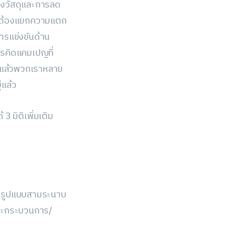
งวัสดุและการลด
งคุณต้องแยกความแตก
รแข่งขันด้าน
การคิดแคมเปญที่
วไปแล้วพวกเราหลาย
่แล้ว
 3 มิติเพิ่มเติม
 ในรูปแบบสามระนาบ
 และกระบวนการ/