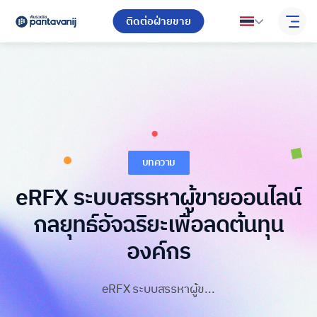
ติดต่อฝ่ายขาย
บทความ
eRFX ระบบสรรหาผู้ขายออนไลน์
กลยุทธ์อัจฉริยะเพื่อลดต้นทุน
องค์กร
eRFX ระบบสรรหาผู้ข...