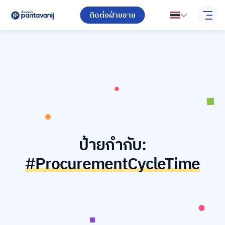
ติดต่อฝ่ายขาย
ป้ายกำกับ:
#ProcurementCycleTime