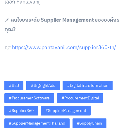
เลือก Pantavanij
📌
สนใจยกระดับ Supplier Management ขององค์กร
คุณ?
👉
https://www.pantavanij.com/supplier360-th/
#B2B
#BigSightAds
#DigitalTransformation
#ProcuremenSoftware
#ProcurementDigital
#Supplier360
#SupplierManagement
#SupplierManagementThailand
#SupplyChain