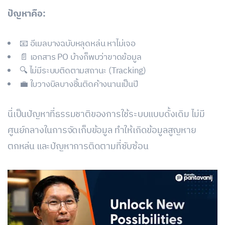
ปัญหาคือ:
📧 อีเมลบางฉบับหลุดหล่น หาไม่เจอ
📄 เอกสาร PO บ้างก็พบว่าขาดข้อมูล
🔍 ไม่มีระบบติดตามสถานะ (Tracking)
💼 ใบวางบิลบางชิ้นติดค้างนานเป็นปี
นี่เป็นปัญหาที่ธรรมชาติของการใช้ระบบแบบดั้งเดิม ไม่มี
ศูนย์กลางในการจัดเก็บข้อมูล ทำให้เกิดข้อมูลสูญหาย
ตกหล่น และปัญหาการติดตามที่ซับซ้อน